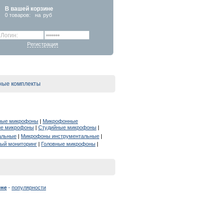
В вашей корзине
0
товаров:
на
руб
Регистрация
ые комплекты
ные микрофоны
|
Микрофонные
ие микрофоны
|
Студийные микрофоны
|
альные
|
Микрофоны инструментальные
|
ый мониторинг
|
Головные микрофоны
|
ене
-
популярности