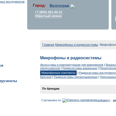
Город:
Волгоград
+7 (800) 301-40-21
Обратный звонок
Главная
Микрофоны и радиосистемы
Микрофонн
Микрофоны и радиосистемы
Аксессуары и комплектующие для микрофонов
|
Вокаль
ки
предусилители
|
Радиосистемы вокальные
|
Репортерск
Микрофонные комплекты
|
Радиосистемы инструмент
Капсюли
|
Радиосистемы презентационные
|
Персональн
трументы
По брендам
Сортировка по:
алфавиту
-
ц