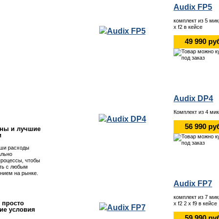
Audix FP5
комплект из 5 мик
x f2 в кейсе
49 990 ру
!
Audix DP4
Комплект из 4 мик
56 990 ру
ны и лучшие
и
ши расходы
ально
процессы, чтобы
ть с любым
нием на рынке.
Audix FP7
комплект из 7 мик
 просто
x f2 2 x f9 в кейсе
ие условия
59 990 ру