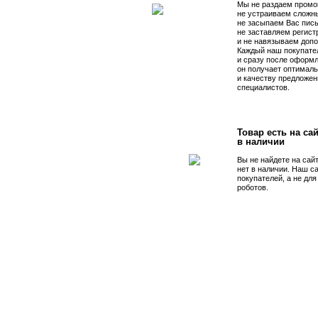
Мы не раздаем промо
не устраиваем сложны
не засыпаем Вас пис
не заставляем регист
и не навязываем допо
Каждый наш покупате
и сразу после оформл
он получает оптималь
и качеству предложен
специалистов.
Товар есть на сай
в наличии
Вы не найдете на сай
нет в наличии. Наш с
покупателей, а не дл
роботов.