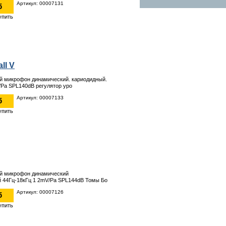
Артикул: 00007131
б
ll V
й микрофон динамический. кариодидный.
/Pa SPL140dB регулятор уро
Артикул: 00007133
б
й микрофон динамический
 44Гц-18кГц 1 2mV/Pa SPL144dB Томы Бо
Артикул: 00007126
б