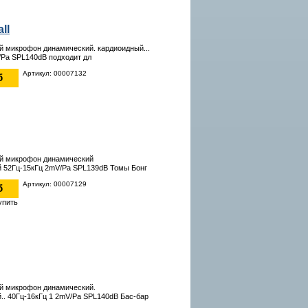
ll
 микрофон динамический. кардиоидный...
/Pa SPL140dB подходит дл
Артикул: 00007132
б
й микрофон динамический
 52Гц-15кГц 2mV/Pa SPL139dB Томы Бонг
Артикул: 00007129
б
й микрофон динамический.
.. 40Гц-16кГц 1 2mV/Pa SPL140dB Бас-бар