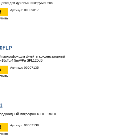
щепке для духовых инструментов
Артикул: 00009817
б
10FLP
й микрофон для флейты конденсаторный
-18кГц 4 5mV/Pa SPL120dB
Артикул: 00007135
б
1
ардиоидный микрофон 40Гц - 18кГц.
Артикул: 00007138
б