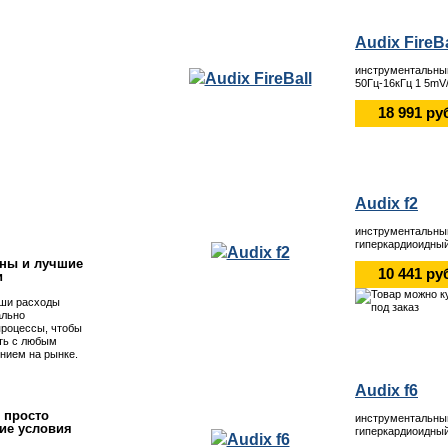
Audix FireBa
инструментальный
50Гц-16кГц 1 5mV
18 991 ру
!
Audix f2
инструментальны
гиперкардиоидный
ны и лучшие
10 441 ру
и
ши расходы
ально
процессы, чтобы
ть с любым
нием на рынке.
Audix f6
 просто
инструментальны
ие условия
гиперкардиоидный