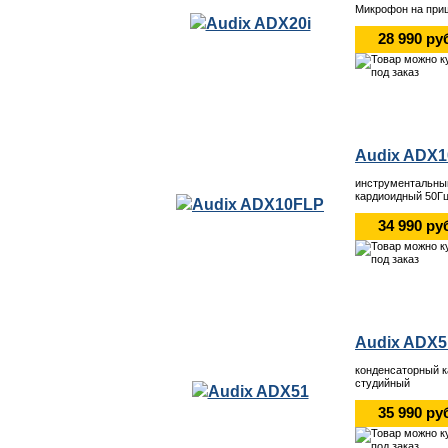
Микрофон на при
28 990 ру
Audix ADX
инструментальны
кардиоидный 50Гц
34 990 ру
Audix ADX5
конденсаторный к
студийный
35 990 ру