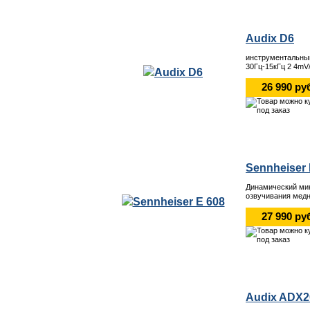
Audix D6
инструментальны
30Гц-15кГц 2 4mV
26 990 ру
Sennheiser 
Динамический ми
озвучивания мед
27 990 ру
Audix ADX2