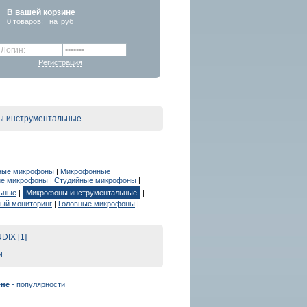
В вашей корзине
0
товаров:
на
руб
Регистрация
 инструментальные
ные микрофоны
|
Микрофонные
ие микрофоны
|
Студийные микрофоны
|
ьные
|
Микрофоны инструментальные
|
ый мониторинг
|
Головные микрофоны
|
DIX [1]
и
ене
-
популярности