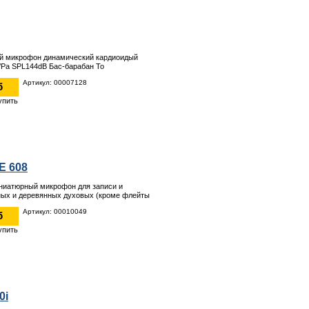
й микрофон динамический кардиоидый
/Pa SPL144dB Бас-барабан То
Артикул: 00007128
б
E 608
ниатюрный микрофон для записи и
ных и деревянных духовых (кроме флейты
Артикул: 00010049
б
0i