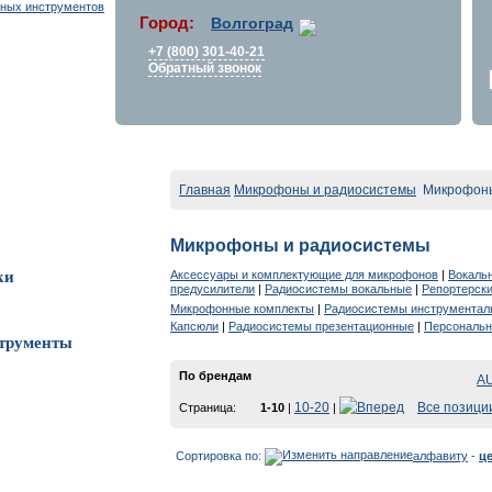
Город:
Волгоград
+7 (800) 301-40-21
Обратный звонок
Главная
Микрофоны и радиосистемы
Микрофоны
Микрофоны и радиосистемы
Аксессуары и комплектующие для микрофонов
|
Вокаль
ки
предусилители
|
Радиосистемы вокальные
|
Репортерск
Микрофонные комплекты
|
Радиосистемы инструментал
Капсюли
|
Радиосистемы презентационные
|
Персональн
трументы
По брендам
AU
10-20
Все позици
Страница:
1-10
|
|
Сортировка по:
алфавиту
-
ц