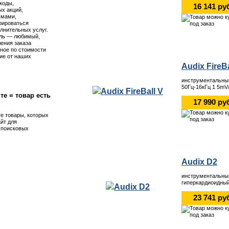
коды,
16 141 ру
х акций,
ьмами,
рироваться
лнительных услуг.
ль — любимый,
ения заказа
ное по стоимости
ие от наших
Audix FireBa
инструментальны
50Гц-16кГц 1 5mV
те = товар есть
17 990 ру
те товары, которых
айт для
я поисковых
Audix D2
инструментальны
гиперкардиоидный
23 741 ру