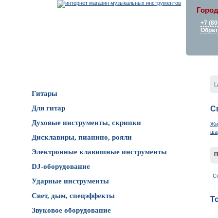
Город
+7 (80
Обрат
Каталог товаров
Г
Гитары
Для гитар
С
Духовые инструменты, скрипки
Жи
ша
Дисклавиры, пианино, рояли
Электронные клавишные инструменты
П
DJ-оборудование
С
Ударные инструменты
Свет, дым, спецэффекты
Т
Звуковое оборудование