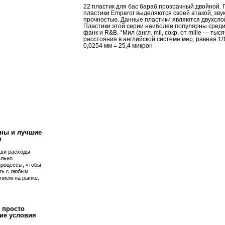
22 пластик для бас бараб.прозрачный двойной.
пластики Emperor выделяются своей атакой, зв
прочностью. Данные пластики являются двухсло
Пластики этой серии наиболее популярны среди
фанк и R&B. *Мил (англ. mil, сокр. от mille — т
расстояния в английской системе мер, равная 1/
0,0254 мм = 25,4 микрон
!
ны и лучшие
и
ши расходы
ально
процессы, чтобы
ть с любым
нием на рынке.
 просто
ие условия