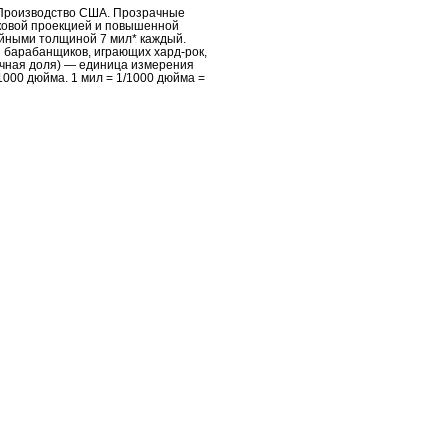
 Производство США. Прозрачные
уковой проекцией и повышенной
йными толщиной 7 мил* каждый.
 барабанщиков, играющих хард-рок,
ысячная доля) — единица измерения
1000 дюйма. 1 мил = 1/1000 дюйма =