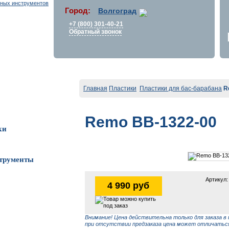
Город:
Волгоград
+7 (800) 301-40-21
Обратный звонок
Главная
Пластики
Пластики для бас-барабана
R
Remo BB-1322-00
ки
трументы
Артикул:
4 990 руб
Внимание! Цена действительна только для заказа в 
при отсутствии предзаказа цена может отличаться