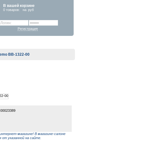
В вашей корзине
0
товаров:
на
руб
Регистрация
emo BB-1322-00
 00023389
интернет-магазине! В магазине-салоне
 от указанной на сайте.