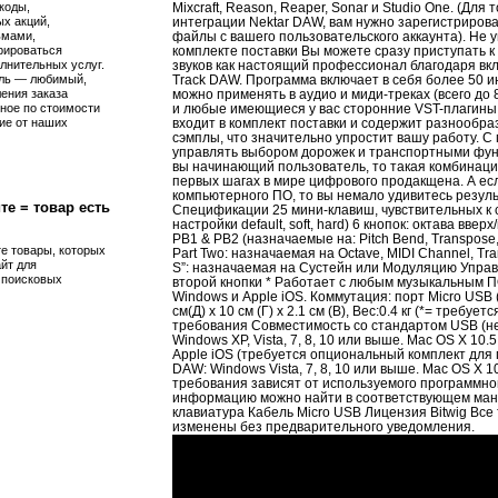
коды,
Mixcraft, Reason, Reaper, Sonar и Studio One. (Дл
х акций,
интеграции Nektar DAW, вам нужно зарегистрирова
ьмами,
файлы с вашего пользовательского аккаунта). Не у
рироваться
комплекте поставки Вы можете сразу приступать 
лнительных услуг.
звуков как настоящий профессионал благодаря вклю
ль — любимый,
Track DAW. Программа включает в себя более 50 
ения заказа
можно применять в аудио и миди-треках (всего до 
ное по стоимости
и любые имеющиеся у вас сторонние VST-плагины. П
ие от наших
входит в комплект поставки и содержит разнообр
сэмплы, что значительно упростит вашу работу. 
управлять выбором дорожек и транспортными фун
вы начинающий пользователь, то такая комбинаци
первых шагах в мире цифрового продакщена. А ес
компьютерного ПО, то вы немало удивитесь резул
те = товар есть
Спецификации 25 мини-клавиш, чувствительных к 
настройки default, soft, hard) 6 кнопок: октава вве
PB1 & PB2 (назначаемые на: Pitch Bend, Transpose, 
те товары, которых
Part Two: назначаемая на Octave, MIDI Channel, Tr
айт для
S”: назначаемая на Сустейн или Модуляцию Упра
я поисковых
второй кнопки * Работает с любым музыкальным 
Windows и Apple iOS. Коммутация: порт Micro USB
см(Д) x 10 см (Г) x 2.1 см (В), Вес:0.4 кг (*= треб
требования Совместимость со стандартом USB (не
Windows XP, Vista, 7, 8, 10 или выше. Mac OS X 10.
Apple iOS (требуется опциональный комплект для
DAW: Windows Vista, 7, 8, 10 или выше. Mac OS X 
требования зависят от используемого программн
информацию можно найти в соответствующем ману
клавиатура Кабель Micro USB Лицензия Bitwig Все
изменены без предварительного уведомления.