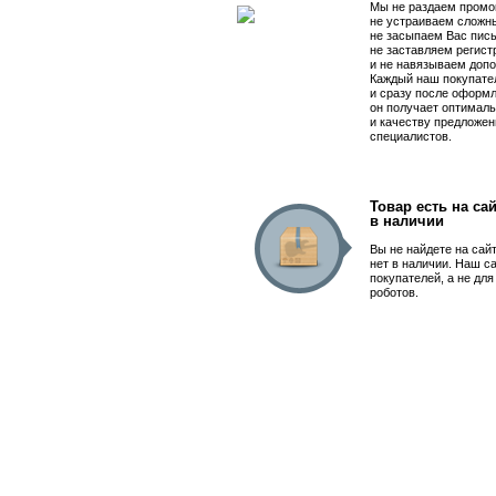
Мы не раздаем промо
не устраиваем сложны
не засыпаем Вас пис
не заставляем регист
и не навязываем допо
Каждый наш покупате
и сразу после оформл
он получает оптималь
и качеству предложен
специалистов.
Товар есть на сай
в наличии
Вы не найдете на сай
нет в наличии. Наш с
покупателей, а не дл
роботов.