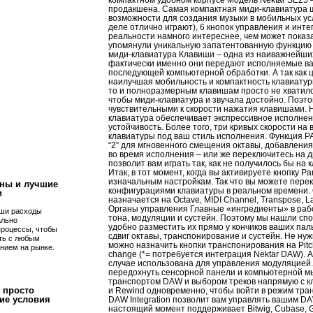
компактном удобном корпусе Модель Nektar SE25
продакшена. Самая компактная миди-клавиатура ш
возможности для создания музыки в мобильных ус
деле отлично играют), 6 кнопок управления и инте
реальности намного интереснее, чем может показа
упомянули уникальную запатентованную функцию P
миди-клавиатура Клавиши – одна из наиважнейши
фактически именно они передают исполняемые ва
последующей компьютерной обработки. А так как
наилучшая мобильность и компактность клавиатуры
то и полноразмерным клавишам просто не хватило 
чтобы миди-клавиатура и звучала достойно. Поэт
чувствительными к скорости нажатия клавишами.
клавиатура обеспечивает экспрессивное исполнен
устойчивость. Более того, три кривых скорости на
!
клавиатуры под ваш стиль исполнения. Функция 
“2” для мгновенного смещения октавы, добавлени
во время исполнения – или же переключитесь на д
позволит вам играть так, как не получилось бы на
Итак, в тот момент, когда вы активируете кнопку P
изначальным настройкам. Так что вы можете пере
ны и лучшие
конфигурациями клавиатуры в реальном времени. 
и
назначается на Octave, MIDI Channel, Transpose, L
Органы управления Главные «ингредиенты» в рабо
ши расходы
тона, модуляции и сустейн. Поэтому мы нашли спо
ально
удобно разместить их прямо у кончиков ваших паль
процессы, чтобы
сдвиг октавы, транспонирование и сустейн. Не ну
ть с любым
можно назначить кнопки транспонирования на Pitch 
нием на рынке.
change (*= потребуется интеграция Nektar DAW). А
случае использована для управления модуляцией
передохнуть сенсорной панели и компьютерной м
транспортом DAW и выбором треков напрямую с кл
 просто
и Rewind одновременно, чтобы войти в режим тр
ие условия
DAW Integration позволит вам управлять вашим D
настоящий момент поддерживает Bitwig, Cubase, Gar