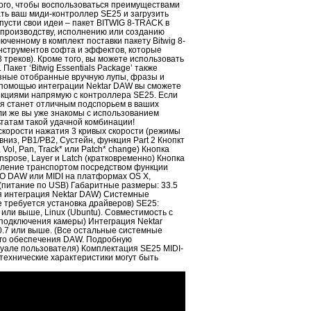
я того, чтобы воспользоваться преимуществами
ть ваш миди-контроллер SE25 и загрузить
пусти свои идеи – пакет BITWIG 8-TRACK в
к производству, исполнению или созданию
ченному в комплект поставки пакету Bitwig 8-
инструментов софта и эффектов, которые
8 треков). Кроме того, вы можете использовать
акет ‘Bitwig Essentials Package’ также
азные отобранные вручную лупы, фразы и
С помощью интеграции Nektar DAW вы сможете
кциями напрямую с контроллера SE25. Если
я станет отличным подспорьем в ваших
ли же вы уже знакомы с использованием
ьтатам такой удачной комбинации!
скорости нажатия 3 кривых скорости (режимы
рх/вниз, PB1/PB2, Сустейн, функция Part 2 Кнопкт
Vol, Pan, Track* или Patch* change) Кнопка
anspose, Layer и Latch (кратковременно) Кнопка
вление транспортом посредством функции
ПО DAW или MIDI на платформах OS X,
 (питание по USB) Габаритные размеры: 33.5
уется интеграция Nektar DAW) Системные
 требуется установка драйверов) SE25:
5 или выше, Linux (Ubuntu). Совместимость с
 подключения камеры) Интеграция Nektar
10.7 или выше. (Все остальные системные
ого обеспечения DAW. Подробную
але пользователя) Комплектация SE25 MIDI-
 технические характеристики могут быть