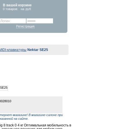
В вашей корзине
0
товаров:
на
руб
Регистрация
MIDI-клавиатуры
Nektar SE25
0028010
тернет-магазине! В магазине-салоне при
азанной на сайте.
g 8 track 0 4 кг Оптимальная мобильность в