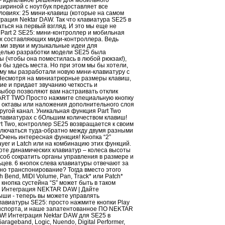
 – идеальное решение для мобильного
ириной с ноутбук предоставляет все
ловиях: 25 мини-клавиш (которые на самом
грация Nektar DAW. Так что клавиатура SE25 в
ться на первый взгляд. И это мы еще не
art 2 SE25: мини-контроллер и мобильная
х составляющих миди-контроллера. Ведь
ми звуки и музыкальные идеи для
 целью разработки модели SE25 была
 (чтобы она поместилась в любой рюкзак!),
бы здесь места. Но при этом мы бы хотели,
ому мы разработали новую мини-клавиатуру с
 Несмотря на миниатрюрные размеры клавиш,
ие и придает звучанию четкость и
 выбор позволяют вам настраивать отклик
PART TWO Просто нажмите специальную кнопку
я октавы или наложения дополнительного слоя
ругой канал. Уникальная функция Part Two
 клавиатурах с бОльшим количеством клавиш!
art Two, контроллер SE25 возвращается к своим
ключаться туда-обратно между двумя разными
Очень интересная функция! Кнопка “2”
ayer и Latch или на комбинацию этих функций.
те динамических клавиатур – колеса высоты
соб сократить органы управления в размере и
цев. 6 кнопок слева клавиатуры отвечают за
жно транспонирование? Тогда вместо этого
Bend, MIDI Volume, Pan, Track* или Patch*
 кнопка сустейна “S” может быть в таком
. Интеграция NEKTAR DAW | Дайте
ыши - теперь вы можете управлять
авиатуры SE25: просто нажмите кнопки Play
анспорта, и наше запатентованное ПО NEKTAR
AW! Интеграция Nektar DAW для SE25 в
ageband, Logic, Nuendo, Digital Performer,