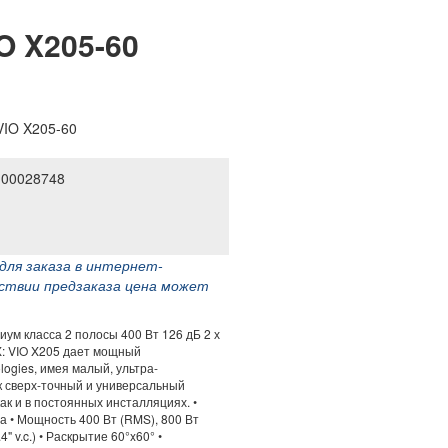
O X205-60
 00028748
для заказа в интернет-
тствии предзаказа цена может
ум класса 2 полосы 400 Вт 126 дБ 2 х
X: VIO X205 дает мощный
ogies, имея малый, ультра-
к сверх-точный и универсальный
ак и в постоянных инсталляциях. •
а • Мощность 400 Вт (RMS), 800 Вт
.4" v.c.) • Раскрытие 60°x60° •