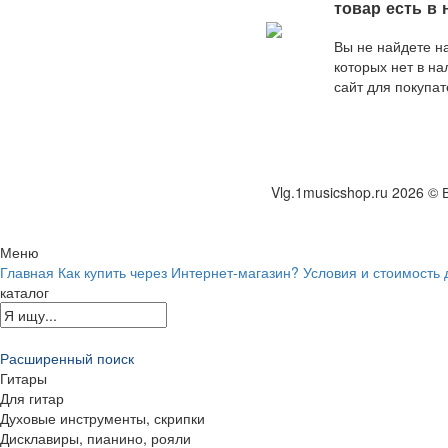
оптимальное по 
товар есть в
и качеству пред
от наших специа
Вы не найдете на
которых нет в н
сайт для покупат
поисковых робот
Vlg.1musicshop.ru
2026 © 
Меню
Главная
Как купить через Интернет-магазин?
Условия и стоимость 
каталог
Расширенный поиск
Гитары
Для гитар
Духовые инструменты, скрипки
Дисклавиры, пианино, рояли