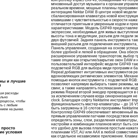
контроллер Impact GXP49, оснащенный 49 полу
мгновенный доступ музыканта к органам управле
реальном времени, мощные плагины программног
интеграцию Nektar DAW. В центре новой модели
сбалансированная клавиатура новой конструкц
клавишами с чувствительностью к скорости нажа
отличается приятным и уверенным ходом и пре
характеристиками. Модель GXP49 предоставляе
экспрессии, необходимые для живых выступлени
высоты тона и модуляции, разъем для педали э
двух футсвичей. Задняя панель инструмента так
внешний разъем для подключения инструмента, к
Панель управления, созданная на основе успешн
более удобной и легкой в обращении. Она обес
расширенное управление транспортом, выбор тре
!
такие опции как открытие/закрытие окон DAW и н
пользовательский интерфейс модели GXP49 такж
подсветкой RGB для выбора миди программ и ба
Repeat добавляет интуитивных инструментов ре
вдохновляющих ритмических элементов. Механи
помощью кнопок инструмента с подсветкой RGB:
ны и лучшие
позволяют напрямую выбирать такие режимы, как
и
свинг, а также направлять послекасание или мод
режима Repeat второй энкодер превращается в с
ши расходы
за исключением случаев когда синхронизация не
ально
clock. Благодаря софту Nektarine инструмент I
процессы, чтобы
функциональность мастер-клавиатуры – до 16 V
ть с любым
быть загружены в 16 слотов программы Nektarin
нием на рынке.
Контроллер GXP49 обеспечивает мгновенный выз
прямым управлением патчами посредством кноп
определять зоны, слои, разделения клавиатуры
настройки и комбинации плагинов могут быть со
 просто
что удобно для вызова плагинов простым нажати
ие условия
плагинами VST, AU или AAX в любой совместимо
как отдельное независимое приложение. Клави