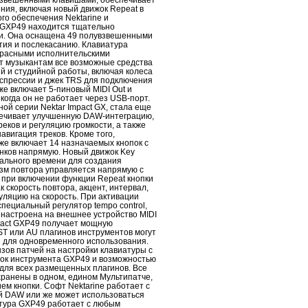
взвешенными клавишами, обеспечивает
ния, включая новый движок Repeat в
о обеспечения Nektarine и
 GXP49 находится тщательно
ии. Она оснащена 49 полувзвешенными
тия и послекасанию. Клавиатура
красными исполнительскими
т музыкантам все возможные средства
й и студийной работы, включая колеса
кспрессии и джек TRS для подключения
же включает 5-пиновый MIDI Out и
огда он не работает через USB-порт.
ой серии Nektar Impact GX, стала еще
печивает улучшенную DAW-интеграцию,
ков и регуляцию громкости, а также
авигация треков. Кроме того,
е включает 14 назначаемых кнопок с
нков напрямую. Новый движок Key
ального времени для создания
зм повтора управляется напрямую с
 при включении функции Repeat кнопки
 скорость повтора, акцент, интервал,
уляцию на скорость. При активации
пециальный регулятор tempo control,
 настроена на внешнее устройство MIDI
mpact GXP49 получает мощную
ST или AU плагинов инструментов могут
e для одновременного использования.
ов патчей на настройки клавиатуры с
ок инструмента GXP49 и возможностью
 для всех размещенных плагинов. Все
хранены в одном, едином Мультипатче,
ем кнопки. Софт Nektarine работает с
й DAW или же может использоваться
атура GXP49 работает с любым