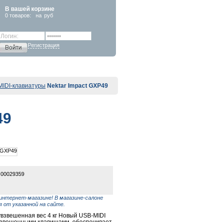
В вашей корзине
0
товаров:
на
руб
Регистрация
MIDI-клавиатуры
Nektar Impact GXP49
49
 00029359
интернет-магазине! В магазине-салоне
 от указанной на сайте.
взвешенная вес 4 кг Новый USB-MIDI