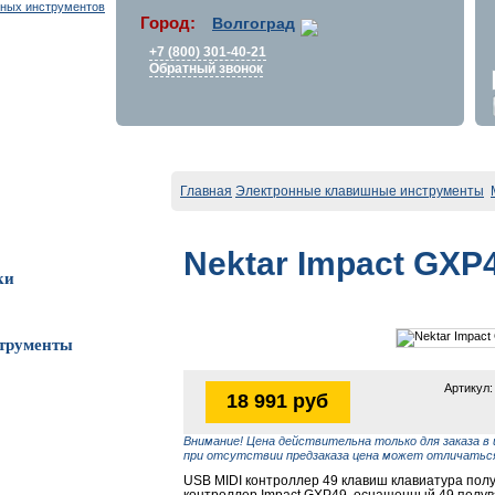
Город:
Волгоград
+7 (800) 301-40-21
Обратный звонок
Главная
Электронные клавишные инструменты
Nektar Impact GXP
ки
трументы
Артикул:
18 991 руб
Внимание! Цена действительна только для заказа в 
при отсутствии предзаказа цена может отличаться
USB MIDI контроллер 49 клавиш клавиатура полу