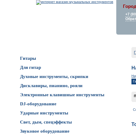
Город
+7 (8
Обрат
Каталог товаров
Г
Гитары
Для гитар
Н
На
Духовые инструменты, скрипки
Г
Дисклавиры, пианино, рояли
Электронные клавишные инструменты
П
DJ-оборудование
С
Ударные инструменты
Свет, дым, спецэффекты
Т
Звуковое оборудование