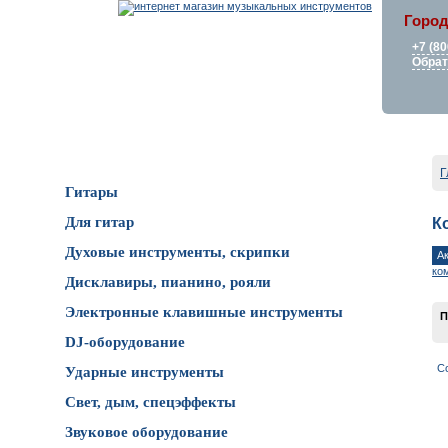
Город
+7 (80
Обрат
Каталог товаров
Г
Гитары
Для гитар
К
Духовые инструменты, скрипки
А
ко
Дисклавиры, пианино, рояли
Электронные клавишные инструменты
П
DJ-оборудование
С
Ударные инструменты
Свет, дым, спецэффекты
Звуковое оборудование