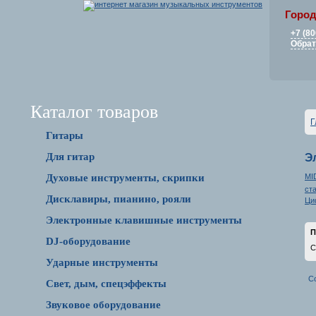
Город
+7 (80
Обрат
Каталог товаров
Г
Гитары
Для гитар
Э
MI
Духовые инструменты, скрипки
ст
Дисклавиры, пианино, рояли
Ци
Электронные клавишные инструменты
П
DJ-оборудование
С
Ударные инструменты
С
Свет, дым, спецэффекты
Звуковое оборудование