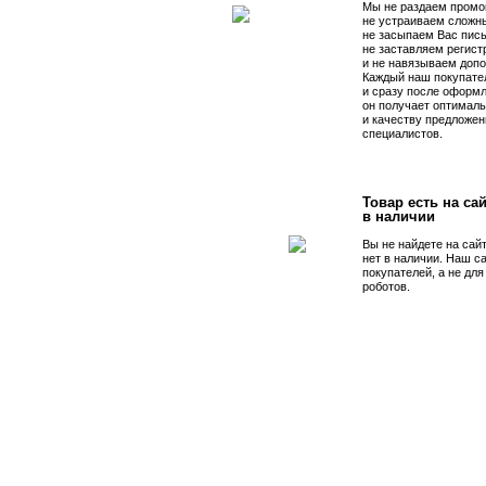
Мы не раздаем промо
не устраиваем сложны
не засыпаем Вас пис
не заставляем регист
и не навязываем допо
Каждый наш покупате
и сразу после оформл
он получает оптималь
и качеству предложен
специалистов.
Товар есть на сай
в наличии
Вы не найдете на сай
нет в наличии. Наш с
покупателей, а не дл
роботов.