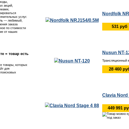
коды,
х акций,
ьмами,
Nordfolk NR
рироваться
лнительных услуг.
ль — любимый,
ения заказа
531 руб
ное по стоимости
ие от наших
Nusun NT-1
те = товар есть
Трансляционный 
те товары, которых
28 460 ру
айт для
я поисковых
Clavia Nord
449 991 р