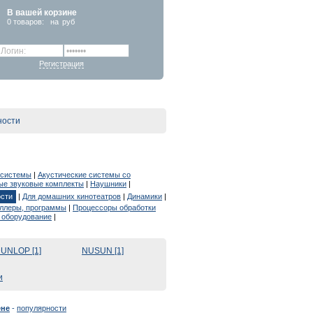
В вашей корзине
0
товаров:
на
руб
Регистрация
ности
 системы
|
Акустические системы со
е звуковые комплекты
|
Наушники
|
сти
|
Для домашних кинотеатров
|
Динамики
|
оллеры, программы
|
Процессоры обработки
 оборудование
|
UNLOP [1]
NUSUN [1]
и
ене
-
популярности