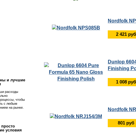
Nordfolk N
2 421 руб
!
Dunlop 6604
Finishing Po
ны и лучшие
1 008 руб
и
ши расходы
ально
процессы, чтобы
ть с любым
нием на рынке.
Nordfolk N
801 руб
 просто
ие условия