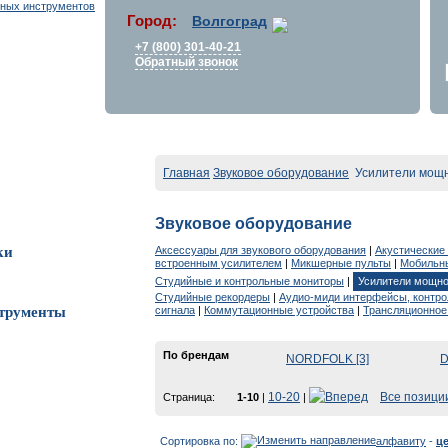
Город:
Волгоград
+7 (800) 301-40-21
Обратный звонок
Главная
Звуковое оборудование
Усилители мощ
Звуковое оборудование
Аксессуары для звукового оборудования
|
Акустические
ки
встроенным усилителем
|
Микшерные пульты
|
Мобильны
Студийные и контрольные мониторы
|
Усилители мощно
Студийные рекордеры
|
Аудио-миди интерфейсы, контр
сигнала
|
Коммутационные устройства
|
Трансляционное
трументы
По брендам
NORDFOLK [3]
D
10-20
Все позици
Страница:
1-10
|
|
Сортировка по:
алфавиту
-
ц