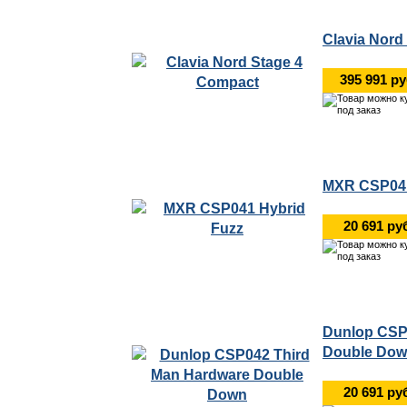
Clavia Nord
395 991 р
MXR CSP041
20 691 ру
Dunlop CSP
Double Do
20 691 ру